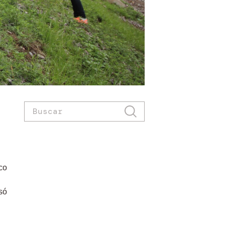
co
só