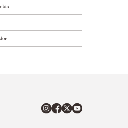
mbia
dor