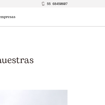
55 68450607
 empresas
nuestras