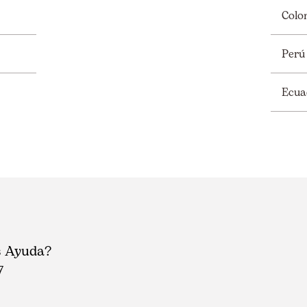
Colo
Perú
Ecua
s Ayuda?
7