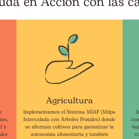
uda en Acción con las c
Agricultura
e
Implementamos el Sistema MIAF (Milpa
I
ías,
Intercalada con Árboles Frutales) donde
com
d y
se alternan cultivos para garantizar la
baj
ales
autonomía alimentaria y también
c