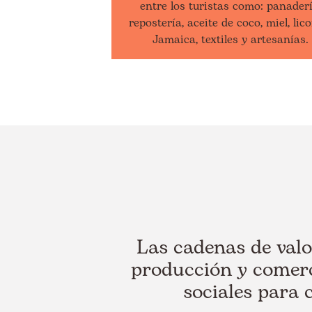
entre los turistas como: panaderí
repostería, aceite de coco, miel, lic
Jamaica, textiles y artesanías.
Las cadenas de valo
producción y comerc
sociales para 