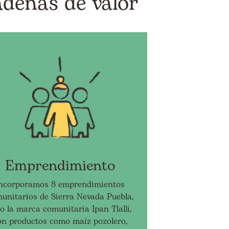
adenas de valor
Emprendimiento
ncorporamos 8 emprendimientos
unitarios de Sierra Nevada Puebla,
o la marca comunitaria Ipan Tlalli,
on productos como maíz pozolero,