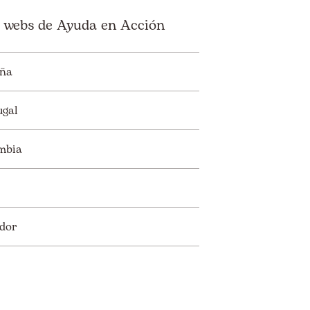
 webs de Ayuda en Acción
ña
ugal
mbia
dor