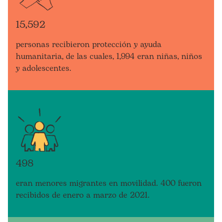
15,592
personas recibieron protección y ayuda
humanitaria, de las cuales, 1,994 eran niñas, niños
y adolescentes.
498
eran menores migrantes en movilidad. 400 fueron
recibidos de enero a marzo de 2021.