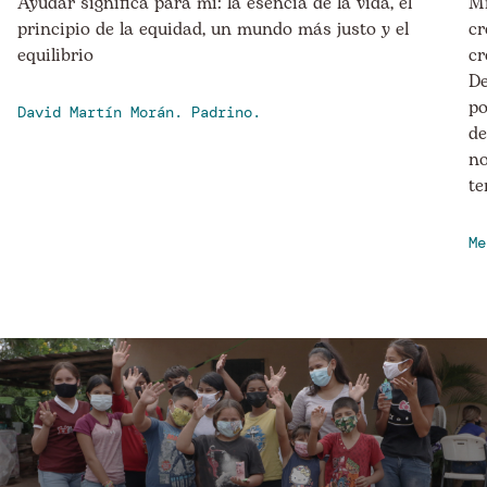
Ayudar significa para mí: la esencia de la vida, el
Mi
principio de la equidad, un mundo más justo y el
cr
equilibrio
cr
De
po
David Martín Morán. Padrino.
de
no
te
Me