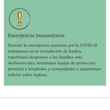
Emergencia humanitaria
Durante la emergencia sanitaria por la COVID-19
trabajamos en la recaudación de fondos,
repartimos despensas a las familias más
desfavorecidas, brindamos equipo de protección
personal a hospitales y comunidades e impartimos
talleres sobre higiene.