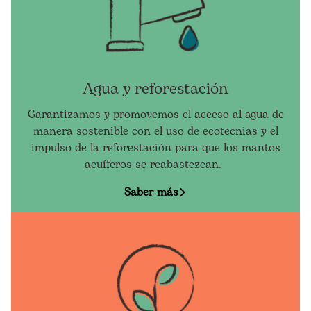
Agua y reforestación
Garantizamos y promovemos el acceso al agua de
manera sostenible con el uso de ecotecnias y el
impulso de la reforestación para que los mantos
acuíferos se reabastezcan.
Saber más