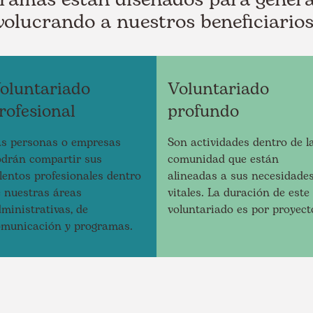
nvolucrando a nuestros beneficiario
oluntariado
Voluntariado
rofesional
profundo
as personas o empresas
Son actividades dentro de l
odrán compartir sus
comunidad que están
lentos profesionales dentro
alineadas a sus necesidade
 nuestras áreas
vitales. La duración de este
ministrativas, de
voluntariado es por proyect
omunicación y programas.