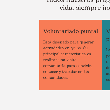
vida, siempre i
Voluntariado puntal
V
p
Está diseñado para generar
actividades en grupo. Su
L
principal característica es
p
realizar una visita
ta
comunitaria para convivir,
de
conocer y trabajar en las
ad
comunidades.
c