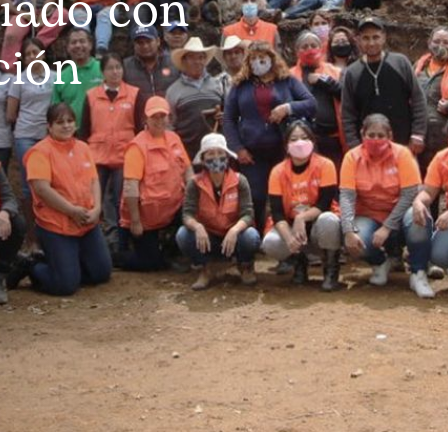
iado con
ción