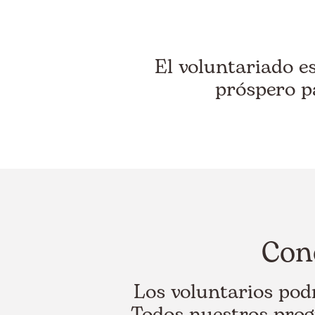
El voluntariado e
próspero p
Cono
Los voluntarios podr
Todos nuestros prog