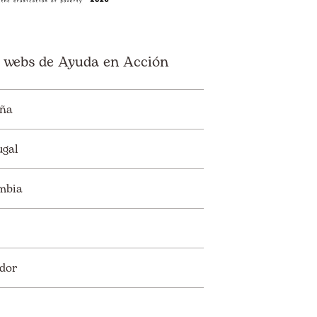
 webs de Ayuda en Acción
ña
ugal
mbia
dor