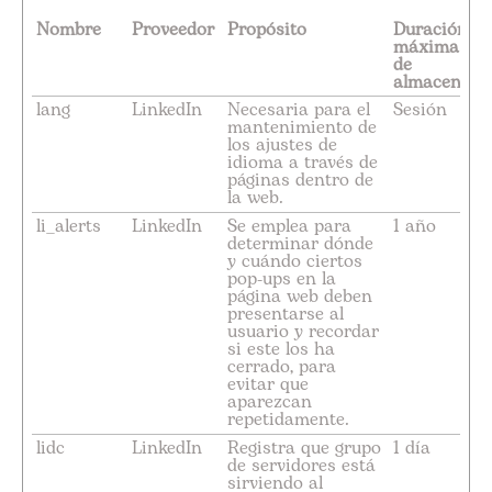
Nombre
Proveedor
Propósito
Duración
máxima
de
almacenami
lang
LinkedIn
Necesaria para el
Sesión
mantenimiento de
los ajustes de
idioma a través de
páginas dentro de
la web.
li_alerts
LinkedIn
Se emplea para
1 año
determinar dónde
y cuándo ciertos
pop-ups en la
página web deben
presentarse al
usuario y recordar
si este los ha
cerrado, para
evitar que
aparezcan
repetidamente.
lidc
LinkedIn
Registra que grupo
1 día
de servidores está
sirviendo al