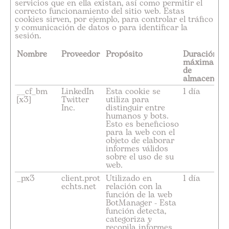
servicios que en ella existan, así como permitir el
correcto funcionamiento del sitio web. Estas
cookies sirven, por ejemplo, para controlar el tráfico
y comunicación de datos o para identificar la
sesión.
Nombre
Proveedor
Propósito
Duración
máxima
de
almacenami
__cf_bm
LinkedIn
Esta cookie se
1 día
[x3]
Twitter
utiliza para
Inc.
distinguir entre
humanos y bots.
Esto es beneficioso
para la web con el
objeto de elaborar
informes válidos
sobre el uso de su
web.
_px3
client.prot
Utilizado en
1 día
echts.net
relación con la
función de la web
BotManager - Esta
función detecta,
categoriza y
recopila informes