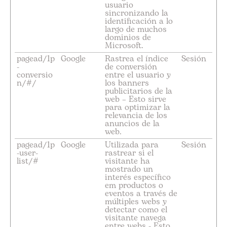
usuario
sincronizando la
identificación a lo
largo de muchos
dominios de
Microsoft.
pagead/1p
Google
Rastrea el índice
Sesión
-
de conversión
conversio
entre el usuario y
n/#/
los banners
publicitarios de la
web – Esto sirve
para optimizar la
relevancia de los
anuncios de la
web.
pagead/1p
Google
Utilizada para
Sesión
-user-
rastrear si el
list/#
visitante ha
mostrado un
interés específico
em productos o
eventos a través de
múltiples webs y
detectar como el
visitante navega
entre webs - Esto