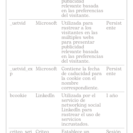
publicidad
relevante basada
en las preferencias
del visitante.
_uetvid
Microsoft
Utilizada para
Persist
rastrear a los
ente
visitantes en las
múltiples webs
para presentar
publicidad
relevante basada
en las preferencias
del visitante.
_uetvid_ex
Microsoft
Contiene la fecha
Persist
p
de caducidad para
ente
la cookie con el
nombre
correspondiente.
bcookie
LinkedIn
Utilizada por el
1 año
servicio de
networking social
LinkedIn para
rastrear el uso de
servicios
incrustados.
criteo_wri
Criteo
Establece un
Sesión