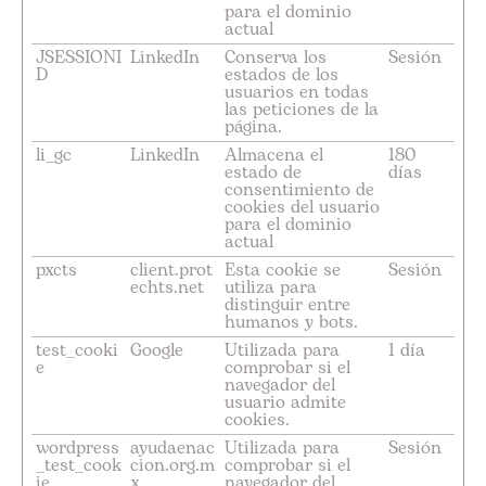
para el dominio
actual
JSESSIONI
LinkedIn
Conserva los
Sesión
D
estados de los
usuarios en todas
las peticiones de la
página.
li_gc
LinkedIn
Almacena el
180
estado de
días
consentimiento de
cookies del usuario
para el dominio
actual
pxcts
client.prot
Esta cookie se
Sesión
echts.net
utiliza para
distinguir entre
humanos y bots.
test_cooki
Google
Utilizada para
1 día
e
comprobar si el
navegador del
usuario admite
cookies.
wordpress
ayudaenac
Utilizada para
Sesión
_test_cook
cion.org.m
comprobar si el
ie
x
navegador del