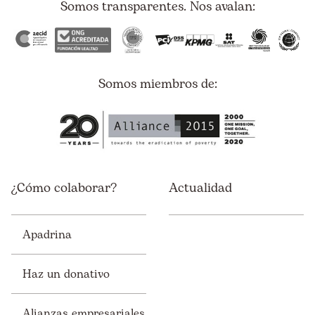
Somos transparentes. Nos avalan:
Categoria
Somos miembros de:
¿Cómo colaborar?
Actualidad
Apadrina
Haz un donativo
Alianzas empresariales