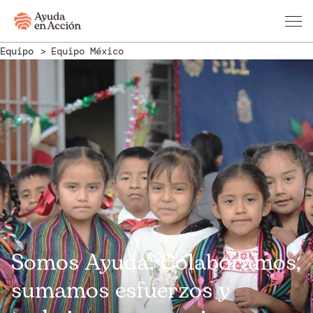
Equipo
Equipo México
Somos Ayuda: Colaboramos,
sumamos esfuerzos y