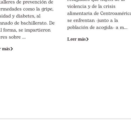
talleres de prevención de
violencia y de la crisis
ermedades como la gripe,
alimentaria de Centroamérica
idad y diabetes, al
se enfrentan -junto a la
mnado de bachillerato. De
población de acogida- a m...
al forma, se impartieron
eres sobre ...
Leer más
r más