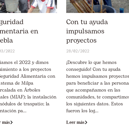
guridad
Con tu ayuda
imentaria en
impulsamos
ebla
proyectos
03/2022
28/02/2022
ciamos el 2022 y dimos
¡Descubre lo que hemos
uimiento a los proyectos
conseguido! Con tu ayuda
Seguridad Alimentaria con
hemos impulsamos proyecto
Sistema de Milpa
para beneficiar a las person
ercalada en Árboles
que acompañamos en las
ales (MIAF); la instalación
comunidades, te compartimo
módulos de traspatio; la
los siguientes datos. Estos
ntación pa...
fueron los log...
r más
Leer más