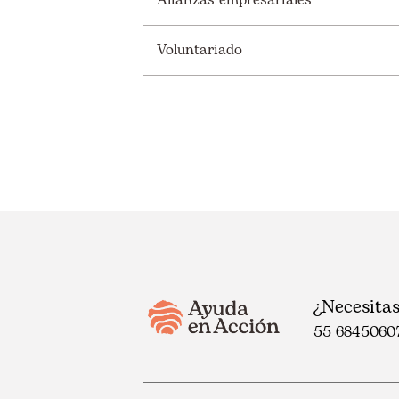
Alianzas empresariales
Voluntariado
¿Necesita
55 6845060