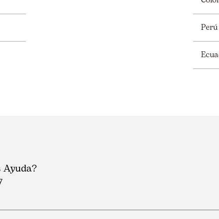
Colo
Perú
Ecua
s Ayuda?
7