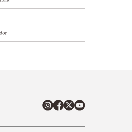
mbia
dor