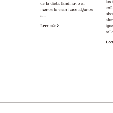
los 
de la dieta familiar, o al
enf
menos lo eran hace algunos
obes
a...
alu
igu
Leer más
tall
Lee