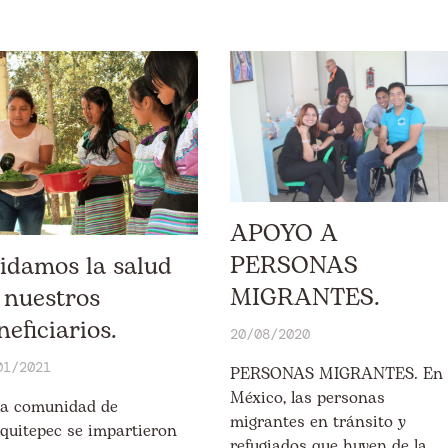
APOYO A
PERSONAS
idamos la salud
MIGRANTES.
 nuestros
neficiarios.
20/08/2020
01/2021
PERSONAS MIGRANTES. En
México, las personas
la comunidad de
migrantes en tránsito y
quitepec se impartieron
refugiados que huyen de la