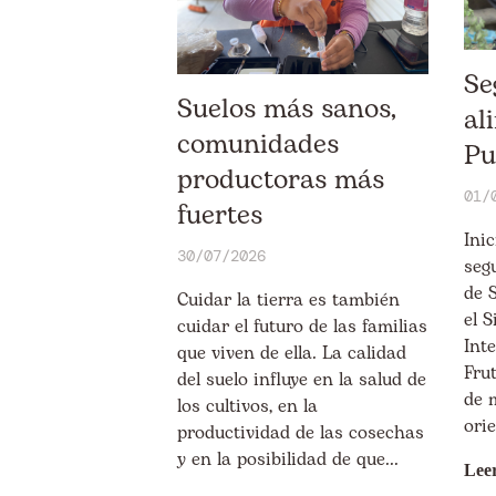
Se
Suelos más sanos,
al
comunidades
Pu
productoras más
01/
fuertes
Ini
30/07/2026
seg
de 
Cuidar la tierra es también
el 
cuidar el futuro de las familias
Int
que viven de ella. La calidad
Frut
del suelo influye en la salud de
de 
los cultivos, en la
orie
productividad de las cosechas
y en la posibilidad de que...
Lee